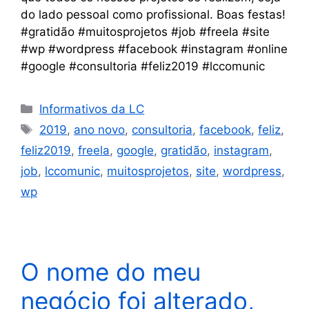
do lado pessoal como profissional. Boas festas!
#gratidão #muitosprojetos #job #freela #site
#wp #wordpress #facebook #instagram #online
#google #consultoria #feliz2019 #lccomunic
Informativos da LC
2019
,
ano novo
,
consultoria
,
facebook
,
feliz
,
feliz2019
,
freela
,
google
,
gratidão
,
instagram
,
job
,
lccomunic
,
muitosprojetos
,
site
,
wordpress
,
wp
O nome do meu
negócio foi alterado,