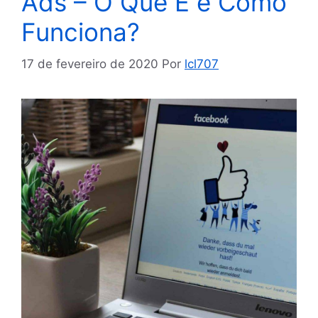
Ads – O Que É e Como
Funciona?
17 de fevereiro de 2020
Por
lcl707