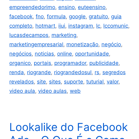
empreendedorimo
,
ensino
,
euteensino
,
facebook
,
fno
,
formula
,
google
,
gratuito
,
guia
completo
,
hotmart
,
ijui
,
instagram
,
lc
,
lccomunic
,
lucasdecampos
,
marketing
,
marketingempresarial
,
monetização
,
negócio
,
negócios
,
noticias
,
online
,
oportunidade
,
organico
,
portais
,
programador
,
publicidade
,
renda
,
riogrande
,
riograndedosul
,
rs
,
segredos
revelados
,
site
,
sites
,
suporte
,
tuturial
,
valor
,
video aula
,
video aulas
,
web
Lookalike do Facebook