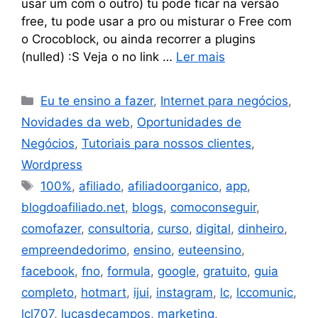
usar um com o outro) tu pode ficar na versão
free, tu pode usar a pro ou misturar o Free com
o Crocoblock, ou ainda recorrer a plugins
(nulled) :S Veja o no link …
Ler mais
Eu te ensino a fazer
,
Internet para negócios
,
Novidades da web
,
Oportunidades de
Negócios
,
Tutoriais para nossos clientes
,
Wordpress
100%
,
afiliado
,
afiliadoorganico
,
app
,
blogdoafiliado.net
,
blogs
,
comoconseguir
,
comofazer
,
consultoria
,
curso
,
digital
,
dinheiro
,
empreendedorimo
,
ensino
,
euteensino
,
facebook
,
fno
,
formula
,
google
,
gratuito
,
guia
completo
,
hotmart
,
ijui
,
instagram
,
lc
,
lccomunic
,
lcl707
,
lucasdecampos
,
marketing
,