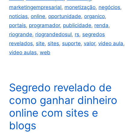
marketingempresarial
,
monetização
,
negócios
,
noticias
,
online
,
oportunidade
,
organico
,
portais
,
programador
,
publicidade
,
renda
,
riogrande
,
riograndedosul
,
rs
,
segredos
revelados
,
site
,
sites
,
suporte
,
valor
,
video aula
,
video aulas
,
web
Segredo revelado de
como ganhar dinheiro
online com sites e
blogs