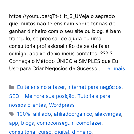
https://youtu.be/gTt-tHt_S_UVeja o segredo
que muitos não te ensinam sobre formas de
ganhar dinheiro com o seu site ou blog, é bem
tranquilo, se precisar de ajuda ou uma
consultoria profissional não deixe de falar
comigo, abaixo deixo meus contatos. ??? ?
Conheça o Método ÚNICO e SIMPLES que Eu
Uso para Criar Negócios de Sucesso …
Ler mais
Eu te ensino a fazer
,
Internet para negócios
,
SEO – Melhore sua posição
,
Tutoriais para
nossos clientes
,
Wordpress
100%
,
afiliado
,
afiliadoorganico
,
alexvargas
,
app
,
blogs
,
comoconseguir
,
comofazer
,
consultoria
,
curso
,
digital
,
dinheiro
,