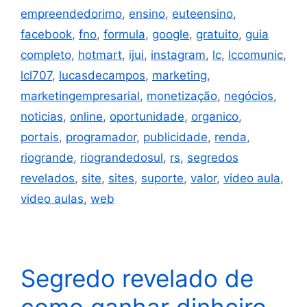
empreendedorimo
,
ensino
,
euteensino
,
facebook
,
fno
,
formula
,
google
,
gratuito
,
guia
completo
,
hotmart
,
ijui
,
instagram
,
lc
,
lccomunic
,
lcl707
,
lucasdecampos
,
marketing
,
marketingempresarial
,
monetização
,
negócios
,
noticias
,
online
,
oportunidade
,
organico
,
portais
,
programador
,
publicidade
,
renda
,
riogrande
,
riograndedosul
,
rs
,
segredos
revelados
,
site
,
sites
,
suporte
,
valor
,
video aula
,
video aulas
,
web
Segredo revelado de