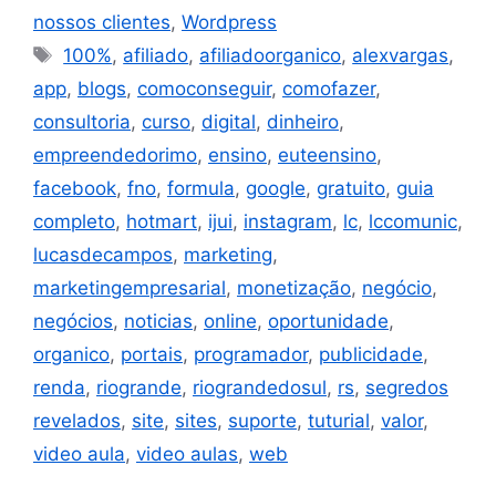
nossos clientes
,
Wordpress
100%
,
afiliado
,
afiliadoorganico
,
alexvargas
,
app
,
blogs
,
comoconseguir
,
comofazer
,
consultoria
,
curso
,
digital
,
dinheiro
,
empreendedorimo
,
ensino
,
euteensino
,
facebook
,
fno
,
formula
,
google
,
gratuito
,
guia
completo
,
hotmart
,
ijui
,
instagram
,
lc
,
lccomunic
,
lucasdecampos
,
marketing
,
marketingempresarial
,
monetização
,
negócio
,
negócios
,
noticias
,
online
,
oportunidade
,
organico
,
portais
,
programador
,
publicidade
,
renda
,
riogrande
,
riograndedosul
,
rs
,
segredos
revelados
,
site
,
sites
,
suporte
,
tuturial
,
valor
,
video aula
,
video aulas
,
web