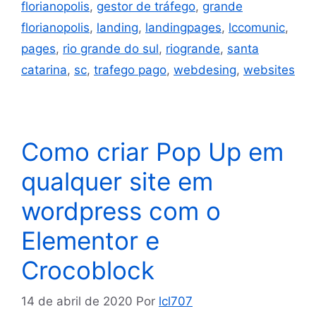
florianopolis
,
gestor de tráfego
,
grande
florianopolis
,
landing
,
landingpages
,
lccomunic
,
pages
,
rio grande do sul
,
riogrande
,
santa
catarina
,
sc
,
trafego pago
,
webdesing
,
websites
Como criar Pop Up em
qualquer site em
wordpress com o
Elementor e
Crocoblock
14 de abril de 2020
Por
lcl707