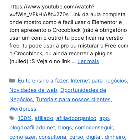
https://www.youtube.com/watch?
v=fWle_VFkHlA&t=270s Link da aula completa
onde mostro como é facil usar o Elementor e
tbm apresento o Crocoblock (não é obrigatório
usar um com o outro) tu pode ficar na versão
free, tu pode usar a pro ou misturar o Free com
o Crocoblock, ou ainda recorrer a plugins
(nulled) :S Veja o no link …
Ler mais
Eu te ensino a fazer
,
Internet para negócios
,
Novidades da web
,
Oportunidades de
Negócios
,
Tutoriais para nossos clientes
,
Wordpress
100%
,
afiliado
,
afiliadoorganico
,
app
,
blogdoafiliado.net
,
blogs
,
comoconseguir
,
comofazer
,
consultoria
,
curso
,
digital
,
dinheiro
,