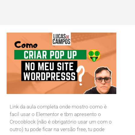
Link da aula completa onde mostro como é
facil usar o Elementor e tbm apresento o
Crocoblock (não é obrigatório usar um com o
outro) tu pode ficar na versão free, tu pode