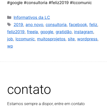
#google #consultoria #feliz2019 #lccomunic
Informativos da LC
2019
,
ano novo
,
consultoria
,
facebook
,
feliz
,
feliz2019
,
freela
,
google
,
gratidão
,
instagram
,
job
,
lccomunic
,
muitosprojetos
,
site
,
wordpress
,
wp
contato
Estamos sempre a dispor, entre em contato