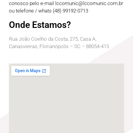
conosco pelo e-mail
lccomunic@lccomunic.com.br
ou telefone / whats (48) 99192-0713
Onde Estamos?
Rua João Coelho da Costa, 275, Casa A,
Canasvieiras, Florianópolis – SC – 88054-415