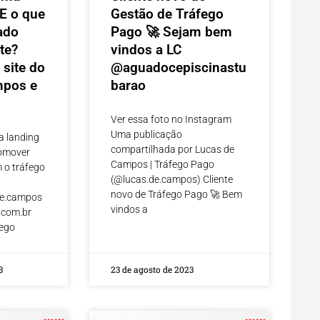
E o que
Gestão de Tráfego
ado
Pago 🚀 Sejam bem
te?
vindos a LC
 site do
@aguadocepiscinastu
mpos e
barao
Ver essa foto no Instagram
Uma publicação
a landing
compartilhada por Lucas de
romover
Campos | Tráfego Pago
 o tráfego
(@lucas.de.campos) Cliente
novo de Tráfego Pago 🚀 Bem
de.campos
vindos a
.com.br
fego
3
23 de agosto de 2023