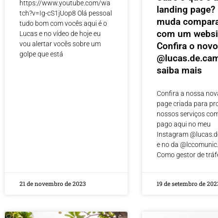
https://www.youtube.com/wa
landing page? 
tch?v=Ig-cS1jUop8 Olá pessoal
muda compar
tudo bom com vocês aqui é o
com um websi
Lucas e no vídeo de hoje eu
vou alertar vocês sobre um
Confira o novo
golpe que está
@lucas.de.ca
saiba mais
Confira a nossa nov
page criada para p
nossos serviços com
pago aqui no meu
Instagram @lucas.
e no da @lccomunic
Como gestor de trá
21 de novembro de 2023
19 de setembro de 202