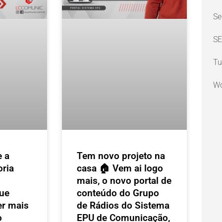
Se
SE
Tu
Wo
e a
Tem novo projeto na
oria
casa 🏠 Vem ai logo
mais, o novo portal de
ue
conteúdo do Grupo
r mais
de Rádios do Sistema
o
EPU de Comunicação,