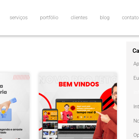
serviços
portfólio
clientes
blog
contato
Ca
Ap
Eu
In
In
No
Op