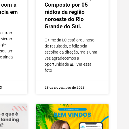
e com a
Composto por 05
ncia em
rádios da região
noroeste do Rio
Grande do Sul.
 entram
 vieram
O time da LC está orgulhoso
gle,
do resultado, e feliz pela
 sou um
escolha da direção, mais uma
ue ainda
vez agradecemos a
oportunidade 🙏 Ver essa
foto
3
28 de novembro de 2023