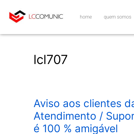
home
quem somos
lcl707
Aviso aos clientes 
Atendimento / Supo
é 100 % amigável