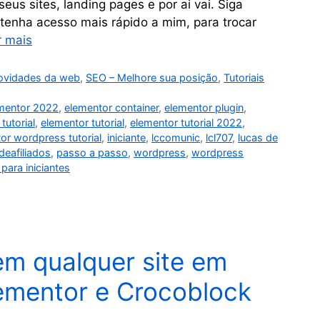
us sites, landing pages e por ai vai. Siga
 tenha acesso mais rápido a mim, para trocar
r mais
ovidades da web
,
SEO – Melhore sua posição
,
Tutoriais
mentor 2022
,
elementor container
,
elementor plugin
,
tutorial
,
elementor tutorial
,
elementor tutorial 2022
,
or wordpress tutorial
,
iniciante
,
lccomunic
,
lcl707
,
lucas de
deafiliados
,
passo a passo
,
wordpress
,
wordpress
para iniciantes
m qualquer site em
ementor e Crocoblock