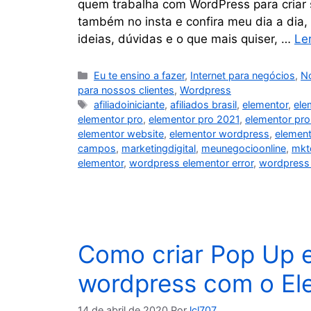
quem trabalha com WordPress para criar se
também no insta e confira meu dia a dia,
ideias, dúvidas e o que mais quiser, …
Le
Eu te ensino a fazer
,
Internet para negócios
,
N
para nossos clientes
,
Wordpress
afiliadoiniciante
,
afiliados brasil
,
elementor
,
ele
elementor pro
,
elementor pro 2021
,
elementor pro 
elementor website
,
elementor wordpress
,
element
campos
,
marketingdigital
,
meunegocioonline
,
mkt
elementor
,
wordpress elementor error
,
wordpress 
Como criar Pop Up e
wordpress com o El
14 de abril de 2020
Por
lcl707