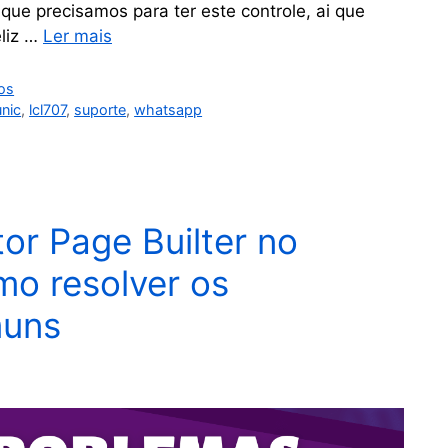
ue precisamos para ter este controle, ai que
eliz …
Ler mais
os
nic
,
lcl707
,
suporte
,
whatsapp
or Page Builter no
o resolver os
muns