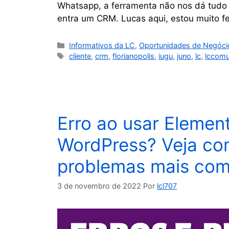
Whatsapp, a ferramenta não nos dá tudo q
entra um CRM. Lucas aqui, estou muito f
Informativos da LC
,
Oportunidades de Negóci
cliente
,
crm
,
florianopolis
,
iugu
,
juno
,
lc
,
lccomu
Erro ao usar Element
WordPress? Veja com
problemas mais co
3 de novembro de 2022
Por
lcl707