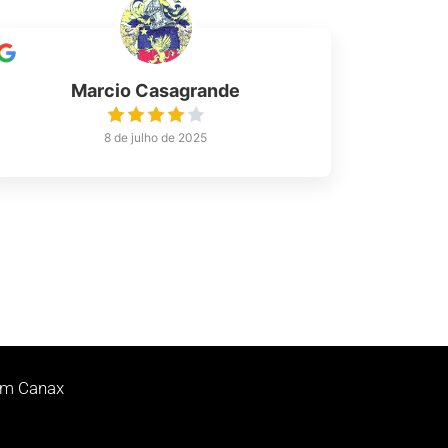
Marcio Casagrande
8 de julho de 2025
 em Canax