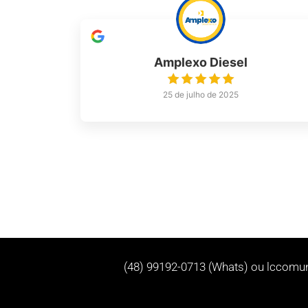
Amplexo Diesel
25 de julho de 2025
(48) 99192-0713 (Whats) ou
lccomu