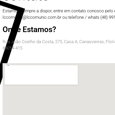
Estamos sempre a dispor, entre em contato conosco pelo 
lccomunic@lccomunic.com.br
ou telefone / whats (48) 9
Onde Estamos?
Rua João Coelho da Costa, 275, Casa A, Canasvieiras, Flor
88054-415