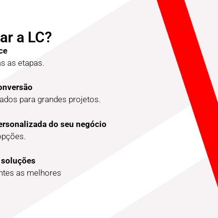
ar a LC?
ce
 as etapas.
conversão
dos para grandes projetos.
ersonalizada do seu negócio
opções.
 soluções
entes as melhores