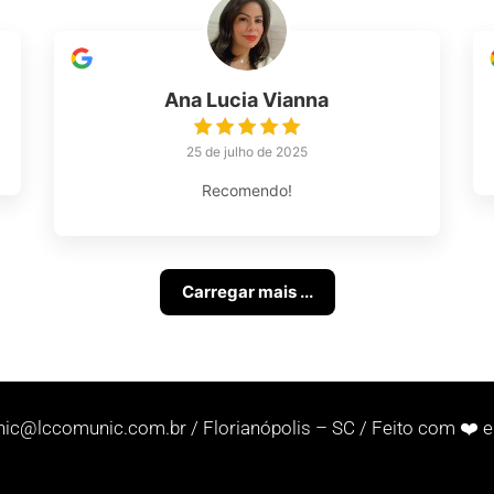
Ana Lucia Vianna
25 de julho de 2025
Recomendo!
Carregar mais ...
nic@lccomunic.com.br
/ Florianópolis – SC / Feito com ❤️