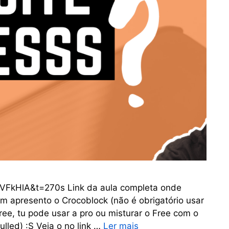
VFkHlA&t=270s Link da aula completa onde
bm apresento o Crocoblock (não é obrigatório usar
ree, tu pode usar a pro ou misturar o Free com o
ulled) :S Veja o no link …
Ler mais