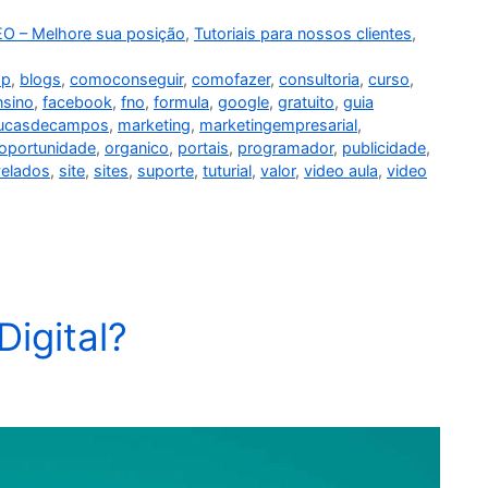
O – Melhore sua posição
,
Tutoriais para nossos clientes
,
pp
,
blogs
,
comoconseguir
,
comofazer
,
consultoria
,
curso
,
nsino
,
facebook
,
fno
,
formula
,
google
,
gratuito
,
guia
lucasdecampos
,
marketing
,
marketingempresarial
,
oportunidade
,
organico
,
portais
,
programador
,
publicidade
,
velados
,
site
,
sites
,
suporte
,
tuturial
,
valor
,
video aula
,
video
Digital?