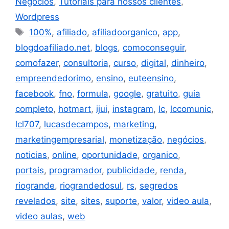
Negócios
,
Tutoriais para nossos clientes
,
Wordpress
100%
,
afiliado
,
afiliadoorganico
,
app
,
blogdoafiliado.net
,
blogs
,
comoconseguir
,
comofazer
,
consultoria
,
curso
,
digital
,
dinheiro
,
empreendedorimo
,
ensino
,
euteensino
,
facebook
,
fno
,
formula
,
google
,
gratuito
,
guia
completo
,
hotmart
,
ijui
,
instagram
,
lc
,
lccomunic
,
lcl707
,
lucasdecampos
,
marketing
,
marketingempresarial
,
monetização
,
negócios
,
noticias
,
online
,
oportunidade
,
organico
,
portais
,
programador
,
publicidade
,
renda
,
riogrande
,
riograndedosul
,
rs
,
segredos
revelados
,
site
,
sites
,
suporte
,
valor
,
video aula
,
video aulas
,
web