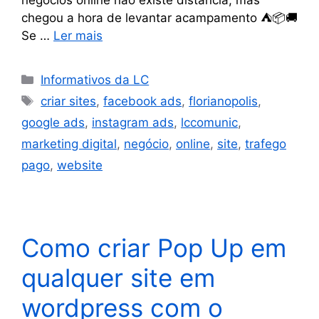
chegou a hora de levantar acampamento ⛺️📦🚚
Se …
Ler mais
Informativos da LC
criar sites
,
facebook ads
,
florianopolis
,
google ads
,
instagram ads
,
lccomunic
,
marketing digital
,
negócio
,
online
,
site
,
trafego
pago
,
website
Como criar Pop Up em
qualquer site em
wordpress com o