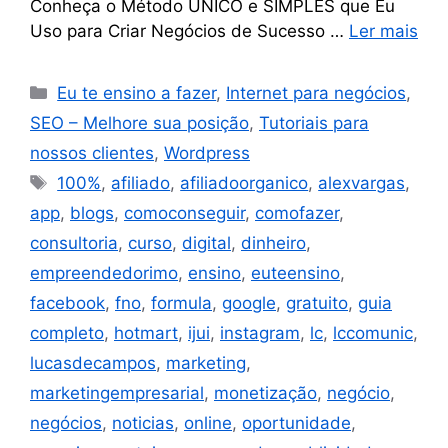
Conheça o Método ÚNICO e SIMPLES que Eu
Uso para Criar Negócios de Sucesso …
Ler mais
Eu te ensino a fazer
,
Internet para negócios
,
SEO – Melhore sua posição
,
Tutoriais para
nossos clientes
,
Wordpress
100%
,
afiliado
,
afiliadoorganico
,
alexvargas
,
app
,
blogs
,
comoconseguir
,
comofazer
,
consultoria
,
curso
,
digital
,
dinheiro
,
empreendedorimo
,
ensino
,
euteensino
,
facebook
,
fno
,
formula
,
google
,
gratuito
,
guia
completo
,
hotmart
,
ijui
,
instagram
,
lc
,
lccomunic
,
lucasdecampos
,
marketing
,
marketingempresarial
,
monetização
,
negócio
,
negócios
,
noticias
,
online
,
oportunidade
,