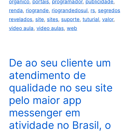
organico
,
portais
,
programador
,
publicidade
,
renda
,
riogrande
,
riograndedosul
,
rs
,
segredos
revelados
,
site
,
sites
,
suporte
,
tuturial
,
valor
,
video aula
,
video aulas
,
web
De ao seu cliente um
atendimento de
qualidade no seu site
pelo maior app
messenger em
atividade no Brasil, o