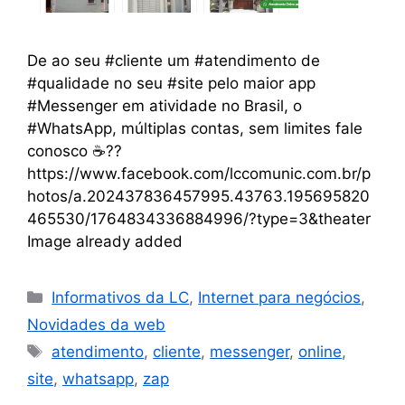
De ao seu #cliente um #atendimento de
#qualidade no seu #site pelo maior app
#Messenger em atividade no Brasil, o
#WhatsApp, múltiplas contas, sem limites fale
conosco ☕??
https://www.facebook.com/lccomunic.com.br/p
hotos/a.202437836457995.43763.195695820
465530/1764834336884996/?type=3&theater
Image already added
Informativos da LC
,
Internet para negócios
,
Novidades da web
atendimento
,
cliente
,
messenger
,
online
,
site
,
whatsapp
,
zap