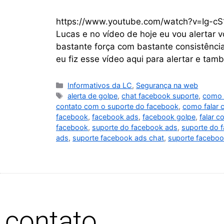
https://www.youtube.com/watch?v=Ig-cS1
Lucas e no vídeo de hoje eu vou alertar
bastante força com bastante consistênci
eu fiz esse vídeo aqui para alertar e ta
Informativos da LC
,
Segurança na web
alerta de golpe
,
chat facebook suporte
,
como 
contato com o suporte do facebook
,
como falar 
facebook
,
facebook ads
,
facebook golpe
,
falar 
facebook
,
suporte do facebook ads
,
suporte do 
ads
,
suporte facebook ads chat
,
suporte faceboo
contato