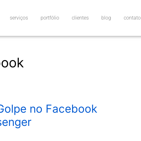
serviços
portfólio
clientes
blog
contato
book
Golpe no Facebook
senger