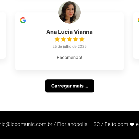
Ana Lucia Vianna
25 de julho de 2025
Recomendo!
Carregar mais ...
nic@lccomunic.com.br
/ Florianópolis – SC / Feito com ❤️