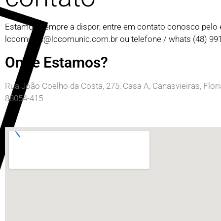
Estamos sempre a dispor, entre em contato conosco pelo 
lccomunic@lccomunic.com.br
ou telefone / whats (48) 9
Onde Estamos?
Rua João Coelho da Costa, 275, Casa A, Canasvieiras, Flor
88054-415