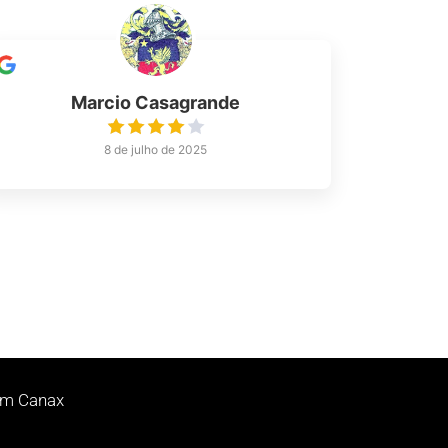
Marcio Casagrande
8 de julho de 2025
 em Canax