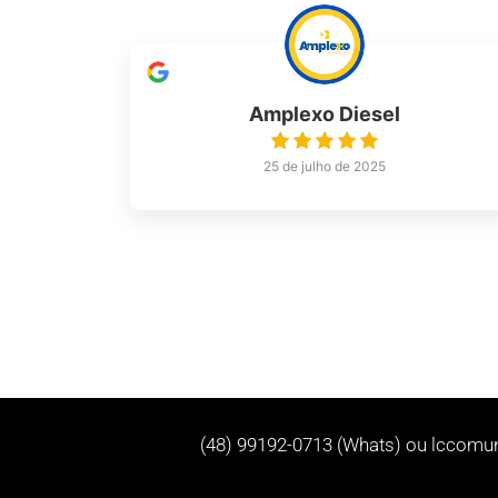
Amplexo Diesel
25 de julho de 2025
(48) 99192-0713 (Whats) ou
lccomu