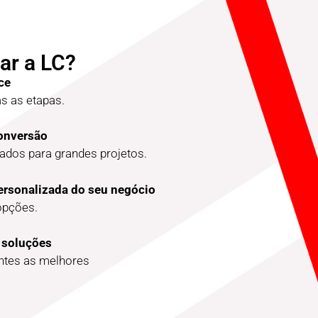
ar a LC?
ce
 as etapas.
conversão
dos para grandes projetos.
ersonalizada do seu negócio
opções.
 soluções
entes as melhores