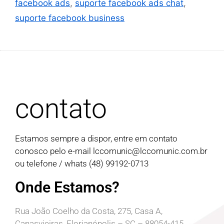
facebook ads
,
suporte facebook ads chat
,
suporte facebook business
contato
Estamos sempre a dispor, entre em contato
conosco pelo e-mail
lccomunic@lccomunic.com.br
ou telefone / whats (48) 99192-0713
Onde Estamos?
Rua João Coelho da Costa, 275, Casa A,
Canasvieiras, Florianópolis – SC – 88054-415