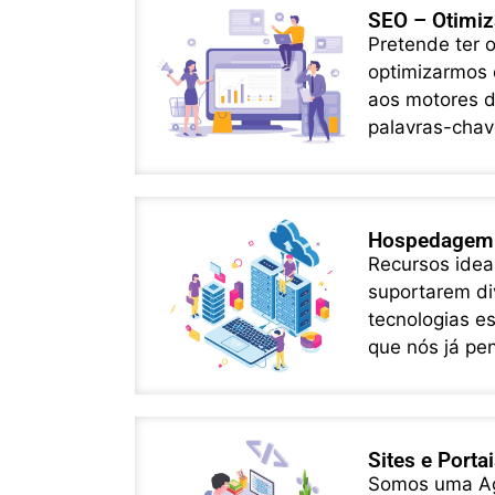
SEO – Otimiz
Pretende ter 
optimizarmos 
aos motores d
palavras-chav
Hospedagem 
Recursos idea
suportarem di
tecnologias e
que nós já pe
Sites e Porta
Somos uma Agê