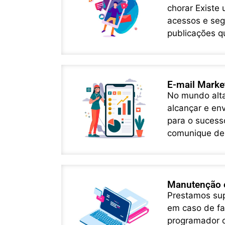
chorar Existe
acessos e seg
publicações qu
E-mail Marke
No mundo alta
alcançar e env
para o sucesso
comunique de.
Manutenção e
Prestamos supo
em caso de fa
programador o