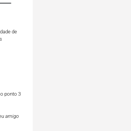
rdade de
s
 o ponto 3
seu amigo