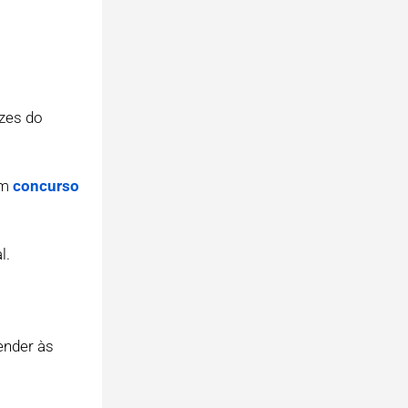
izes do
um
concurso
l.
ender às