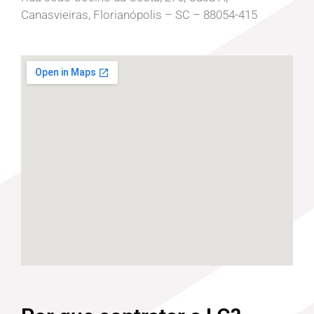
Canasvieiras, Florianópolis – SC – 88054-415