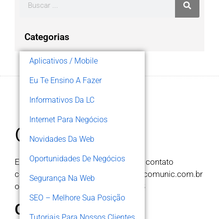
Categorias
Aplicativos / Mobile
Eu Te Ensino A Fazer
Informativos Da LC
Internet Para Negócios
contato
Novidades Da Web
Oportunidades De Negócios
Estamos sempre a dispor, entre em contato
conosco pelo e-mail
lccomunic@lccomunic.com.br
Segurança Na Web
ou telefone / whats (48) 99192-0713
SEO – Melhore Sua Posição
Onde Estamos?
Tutoriais Para Nossos Clientes