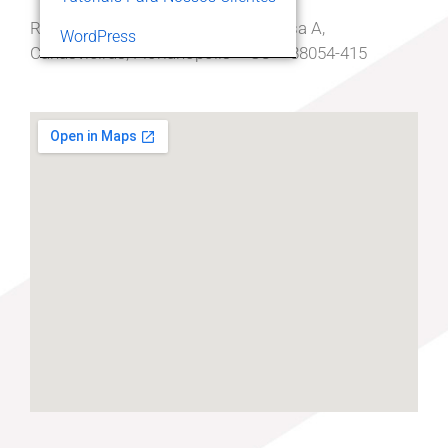
Rua João Coelho da Costa, 275, Casa A,
WordPress
Canasvieiras, Florianópolis – SC – 88054-415