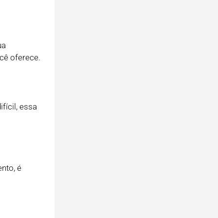
ua
ocê oferece.
fícil, essa
nto, é