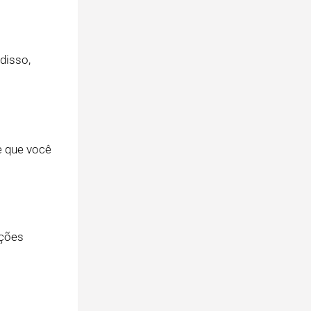
disso,
e que você
ações