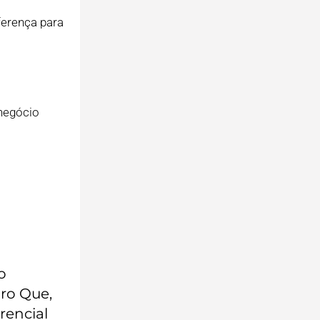
ferença para
negócio
o
aro Que,
rencial