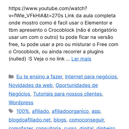
https://www.youtube.com/watch?
v=fWle_VFkHlA&t=270s Link da aula completa
onde mostro como é facil usar o Elementor e
tbm apresento o Crocoblock (não é obrigatório
usar um com o outro) tu pode ficar na versão
free, tu pode usar a pro ou misturar o Free com
o Crocoblock, ou ainda recorrer a plugins
(nulled) :S Veja o no link …
Ler mais
Eu te ensino a fazer
,
Internet para negócios
,
Novidades da web
,
Oportunidades de
Negócios
,
Tutoriais para nossos clientes
,
Wordpress
100%
,
afiliado
,
afiliadoorganico
,
app
,
blogdoafiliado.net
,
blogs
,
comoconseguir
,
comofazer
,
consultoria
,
curso
,
digital
,
dinheiro
,