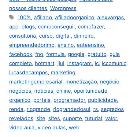
nossos clientes
,
Wordpress
100%
,
afiliado
,
afiliadoorganico
,
alexvargas
,
app
,
blogs
,
comoconseguir
,
comofazer
,
consultoria
,
curso
,
digital
,
dinheiro
,
empreendedorimo
,
ensino
,
euteensino
,
facebook
,
fno
,
formula
,
google
,
gratuito
,
guia
completo
,
hotmart
,
ijui
,
instagram
,
lc
,
lccomunic
,
lucasdecampos
,
marketing
,
marketingempresarial
,
monetização
,
negócio
,
negócios
,
noticias
,
online
,
oportunidade
,
organico
,
portais
,
programador
,
publicidade
,
renda
,
riogrande
,
riograndedosul
,
rs
,
segredos
revelados
,
site
,
sites
,
suporte
,
tuturial
,
valor
,
video aula
,
video aulas
,
web