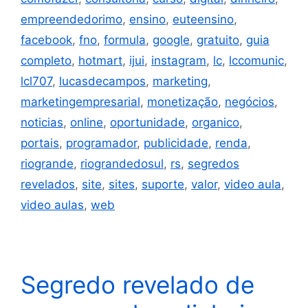
empreendedorimo
,
ensino
,
euteensino
,
facebook
,
fno
,
formula
,
google
,
gratuito
,
guia
completo
,
hotmart
,
ijui
,
instagram
,
lc
,
lccomunic
,
lcl707
,
lucasdecampos
,
marketing
,
marketingempresarial
,
monetização
,
negócios
,
noticias
,
online
,
oportunidade
,
organico
,
portais
,
programador
,
publicidade
,
renda
,
riogrande
,
riograndedosul
,
rs
,
segredos
revelados
,
site
,
sites
,
suporte
,
valor
,
video aula
,
video aulas
,
web
Segredo revelado de