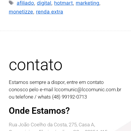
afiliado
,
digital
,
hotmart
,
marketing
,
monetizze
,
renda extra
contato
Estamos sempre a dispor, entre em contato
conosco pelo e-mail
lccomunic@lccomunic.com.br
ou telefone / whats (48) 99192-0713
Onde Estamos?
Rua João Coelho da Costa, 275, Casa A,