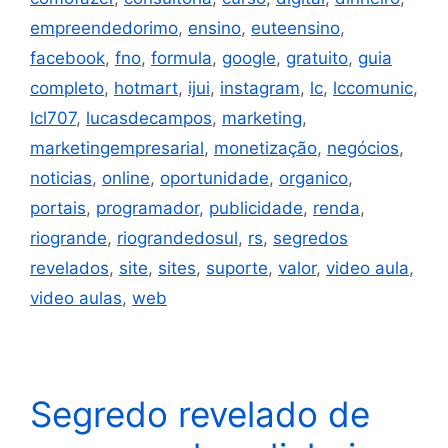
empreendedorimo
,
ensino
,
euteensino
,
facebook
,
fno
,
formula
,
google
,
gratuito
,
guia
completo
,
hotmart
,
ijui
,
instagram
,
lc
,
lccomunic
,
lcl707
,
lucasdecampos
,
marketing
,
marketingempresarial
,
monetização
,
negócios
,
noticias
,
online
,
oportunidade
,
organico
,
portais
,
programador
,
publicidade
,
renda
,
riogrande
,
riograndedosul
,
rs
,
segredos
revelados
,
site
,
sites
,
suporte
,
valor
,
video aula
,
video aulas
,
web
Segredo revelado de