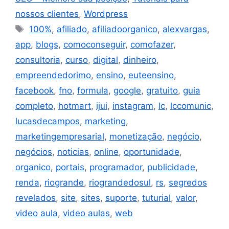
nossos clientes
,
Wordpress
100%
,
afiliado
,
afiliadoorganico
,
alexvargas
,
app
,
blogs
,
comoconseguir
,
comofazer
,
consultoria
,
curso
,
digital
,
dinheiro
,
empreendedorimo
,
ensino
,
euteensino
,
facebook
,
fno
,
formula
,
google
,
gratuito
,
guia
completo
,
hotmart
,
ijui
,
instagram
,
lc
,
lccomunic
,
lucasdecampos
,
marketing
,
marketingempresarial
,
monetização
,
negócio
,
negócios
,
noticias
,
online
,
oportunidade
,
organico
,
portais
,
programador
,
publicidade
,
renda
,
riogrande
,
riograndedosul
,
rs
,
segredos
revelados
,
site
,
sites
,
suporte
,
tuturial
,
valor
,
video aula
,
video aulas
,
web