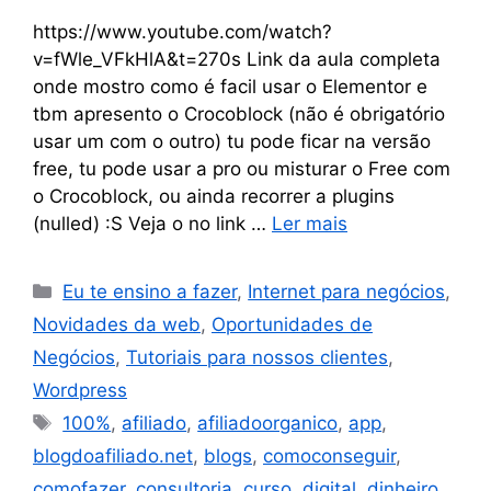
https://www.youtube.com/watch?
v=fWle_VFkHlA&t=270s Link da aula completa
onde mostro como é facil usar o Elementor e
tbm apresento o Crocoblock (não é obrigatório
usar um com o outro) tu pode ficar na versão
free, tu pode usar a pro ou misturar o Free com
o Crocoblock, ou ainda recorrer a plugins
(nulled) :S Veja o no link …
Ler mais
Eu te ensino a fazer
,
Internet para negócios
,
Novidades da web
,
Oportunidades de
Negócios
,
Tutoriais para nossos clientes
,
Wordpress
100%
,
afiliado
,
afiliadoorganico
,
app
,
blogdoafiliado.net
,
blogs
,
comoconseguir
,
comofazer
,
consultoria
,
curso
,
digital
,
dinheiro
,