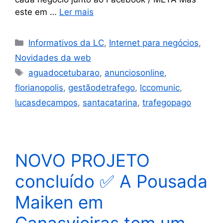
este em …
Ler mais
Informativos da LC
,
Internet para negócios
,
Novidades da web
aguadocetubarao
,
anunciosonline
,
florianopolis
,
gestãodetrafego
,
lccomunic
,
lucasdecampos
,
santacatarina
,
trafegopago
NOVO PROJETO
concluído ✅ A Pousada
Maiken em