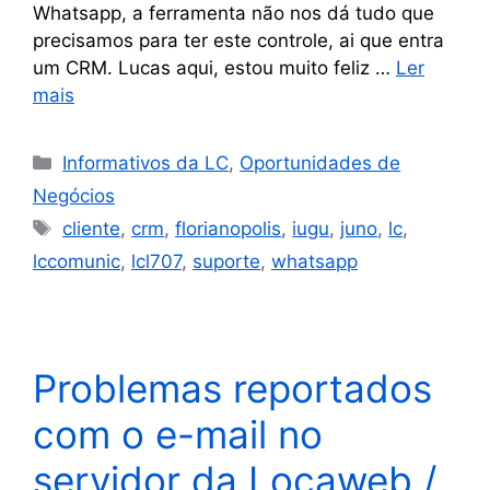
Whatsapp, a ferramenta não nos dá tudo que
precisamos para ter este controle, ai que entra
um CRM. Lucas aqui, estou muito feliz …
Ler
mais
Informativos da LC
,
Oportunidades de
Negócios
cliente
,
crm
,
florianopolis
,
iugu
,
juno
,
lc
,
lccomunic
,
lcl707
,
suporte
,
whatsapp
Problemas reportados
com o e-mail no
servidor da Locaweb /