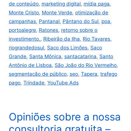
de conteúdo
,
marketing digital
,
mídia paga
,
Monte Cristo
,
Monte Verde
,
otimização de
campanhas
,
Pantanal
,
Pântano do Sul
,
poa
,
portoalegre
,
Ratones
,
retorno sobre o
investimento.
,
Ribeirão da Ilha
,
Rio Tavares
,
riograndedosul
,
Saco dos Limões
,
Saco
Grande
,
Santa Mônica
,
santacatarina
,
Santo
Antônio de Lisboa
,
São João do Rio Vermelho
,
segmentação de público
,
seo
,
Tapera
,
trafego
pago
,
Trindade
,
YouTube Ads
Opiniões sobre a nossa
consultoria gratuita –