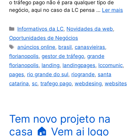
o tráfego pago não é para qualquer tipo de
negócio, aqui no caso da LC pensa …
Ler mais
Informativos da LC
,
Novidades da web
,
Oportunidades de Negócios
anúncios online
,
brasil
,
canasvieiras
,
florianopolis
,
gestor de tráfego
,
grande
florianopolis
,
landing
,
landingpages
,
lccomunic
,
pages
,
rio grande do sul
,
riogrande
,
santa
catarina
,
sc
,
trafego pago
,
webdesing
,
websites
Tem novo projeto na
casa 🏠 Vem ai logo