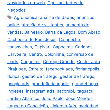
Novidades da web
,
Oportunidades de
Negócios
Agronômica
,
análise de dados
,
anúncios
online
,
atração de visitantes
,
aumento de
vendas
,
Balneário
,
Barra da Lagoa
,
Bom Abrão
,
Cachoeira do Bom Jesus
,
Campeche
,
canasvieiras
,
Capivari
,
Capoeiras
,
Carianos
,
Carvoeira
,
Centro
,
Coloninha
,
conversão de
leads
,
Coqueiros
,
Córrego Grande
,
Costeira do
Pirajubaé
,
Estreito
,
facebook ads
,
florianopolis
,
floripa
,
gestão de tráfego
,
gestor de tráfego
,
google ads
,
grandeflorianopolis
,
grandefloripa
,
Ingleses
,
instagram ads
,
Itacorubi
,
Itaguaçu
,
Jardim Atlântico
,
João Paulo
,
José Mendes
,
Lagoa da Conceição
,
LinkedIn Ads
,
marketing