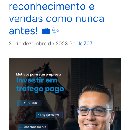
reconhecimento e
vendas como nunca
antes! 💼✨
21 de dezembro de 2023
Por
lcl707