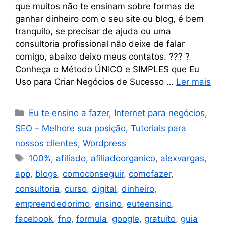
que muitos não te ensinam sobre formas de
ganhar dinheiro com o seu site ou blog, é bem
tranquilo, se precisar de ajuda ou uma
consultoria profissional não deixe de falar
comigo, abaixo deixo meus contatos. ??? ?
Conheça o Método ÚNICO e SIMPLES que Eu
Uso para Criar Negócios de Sucesso …
Ler mais
Eu te ensino a fazer
,
Internet para negócios
,
SEO – Melhore sua posição
,
Tutoriais para
nossos clientes
,
Wordpress
100%
,
afiliado
,
afiliadoorganico
,
alexvargas
,
app
,
blogs
,
comoconseguir
,
comofazer
,
consultoria
,
curso
,
digital
,
dinheiro
,
empreendedorimo
,
ensino
,
euteensino
,
facebook
,
fno
,
formula
,
google
,
gratuito
,
guia