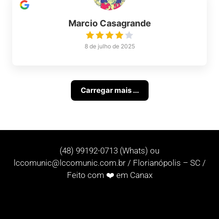
Marcio Casagrande
8 de julho de 2025
Carregar mais ...
(48) 99192-0713 (Whats) ou
lccomunic@lccomunic.com.br
/ Florianópolis – SC /
Feito com ❤️ em Canax