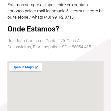
Estamos sempre a dispor, entre em contato
conosco pelo e-mail
lccomunic@lccomunic.com.br
ou telefone / whats (48) 99192-0713
Onde Estamos?
Rua João Coelho da Costa, 275, Casa A,
Canasvieiras, Florianópolis – SC – 88054-415