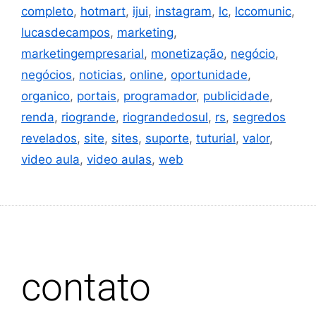
completo
,
hotmart
,
ijui
,
instagram
,
lc
,
lccomunic
,
lucasdecampos
,
marketing
,
marketingempresarial
,
monetização
,
negócio
,
negócios
,
noticias
,
online
,
oportunidade
,
organico
,
portais
,
programador
,
publicidade
,
renda
,
riogrande
,
riograndedosul
,
rs
,
segredos
revelados
,
site
,
sites
,
suporte
,
tuturial
,
valor
,
video aula
,
video aulas
,
web
contato