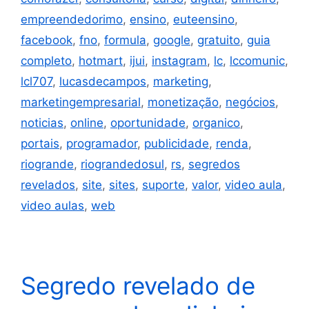
empreendedorimo
,
ensino
,
euteensino
,
facebook
,
fno
,
formula
,
google
,
gratuito
,
guia
completo
,
hotmart
,
ijui
,
instagram
,
lc
,
lccomunic
,
lcl707
,
lucasdecampos
,
marketing
,
marketingempresarial
,
monetização
,
negócios
,
noticias
,
online
,
oportunidade
,
organico
,
portais
,
programador
,
publicidade
,
renda
,
riogrande
,
riograndedosul
,
rs
,
segredos
revelados
,
site
,
sites
,
suporte
,
valor
,
video aula
,
video aulas
,
web
Segredo revelado de