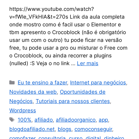
https://www.youtube.com/watch?
v=fWle_VFkHlA&t=270s Link da aula completa
onde mostro como é facil usar o Elementor e
tbm apresento o Crocoblock (não é obrigatório
usar um com o outro) tu pode ficar na versão
free, tu pode usar a pro ou misturar o Free com
o Crocoblock, ou ainda recorrer a plugins
(nulled) :S Veja o no link …
Ler mais
Eu te ensino a fazer
,
Internet para negócios
,
Novidades da web
,
Oportunidades de
Negócios
,
Tutoriais para nossos clientes
,
Wordpress
100%
,
afiliado
,
afiliadoorganico
,
app
,
blogdoafiliado.net
,
blogs
,
comoconseguir
,
comofazer
,
consultoria
,
curso
,
digital
,
dinheiro
,