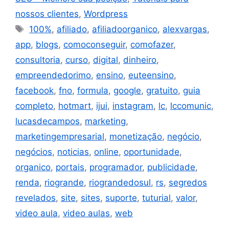
nossos clientes
,
Wordpress
100%
,
afiliado
,
afiliadoorganico
,
alexvargas
,
app
,
blogs
,
comoconseguir
,
comofazer
,
consultoria
,
curso
,
digital
,
dinheiro
,
empreendedorimo
,
ensino
,
euteensino
,
facebook
,
fno
,
formula
,
google
,
gratuito
,
guia
completo
,
hotmart
,
ijui
,
instagram
,
lc
,
lccomunic
,
lucasdecampos
,
marketing
,
marketingempresarial
,
monetização
,
negócio
,
negócios
,
noticias
,
online
,
oportunidade
,
organico
,
portais
,
programador
,
publicidade
,
renda
,
riogrande
,
riograndedosul
,
rs
,
segredos
revelados
,
site
,
sites
,
suporte
,
tuturial
,
valor
,
video aula
,
video aulas
,
web