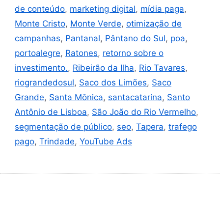
de conteúdo
,
marketing digital
,
mídia paga
,
Monte Cristo
,
Monte Verde
,
otimização de
campanhas
,
Pantanal
,
Pântano do Sul
,
poa
,
portoalegre
,
Ratones
,
retorno sobre o
investimento.
,
Ribeirão da Ilha
,
Rio Tavares
,
riograndedosul
,
Saco dos Limões
,
Saco
Grande
,
Santa Mônica
,
santacatarina
,
Santo
Antônio de Lisboa
,
São João do Rio Vermelho
,
segmentação de público
,
seo
,
Tapera
,
trafego
pago
,
Trindade
,
YouTube Ads