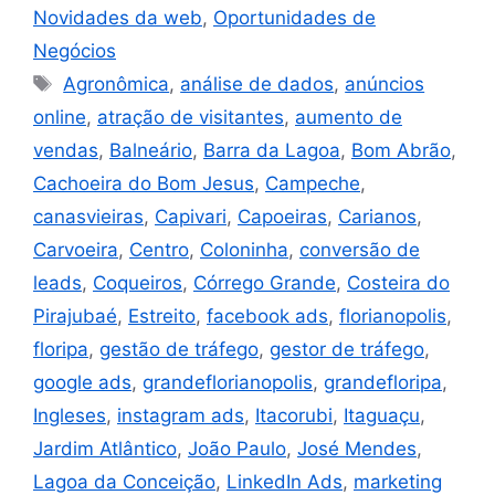
Novidades da web
,
Oportunidades de
Negócios
Agronômica
,
análise de dados
,
anúncios
online
,
atração de visitantes
,
aumento de
vendas
,
Balneário
,
Barra da Lagoa
,
Bom Abrão
,
Cachoeira do Bom Jesus
,
Campeche
,
canasvieiras
,
Capivari
,
Capoeiras
,
Carianos
,
Carvoeira
,
Centro
,
Coloninha
,
conversão de
leads
,
Coqueiros
,
Córrego Grande
,
Costeira do
Pirajubaé
,
Estreito
,
facebook ads
,
florianopolis
,
floripa
,
gestão de tráfego
,
gestor de tráfego
,
google ads
,
grandeflorianopolis
,
grandefloripa
,
Ingleses
,
instagram ads
,
Itacorubi
,
Itaguaçu
,
Jardim Atlântico
,
João Paulo
,
José Mendes
,
Lagoa da Conceição
,
LinkedIn Ads
,
marketing