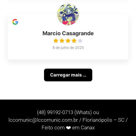
Marcio Casagrande
8 de julho de 2025
Carregar mais ...
(48) 99192-0713 (Whats) ou
lccomunic@lccomunic.com.br
/ Florianópolis – SC /
Feito com ❤️ em Canax