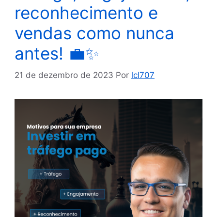
reconhecimento e
vendas como nunca
antes! 💼✨
21 de dezembro de 2023
Por
lcl707