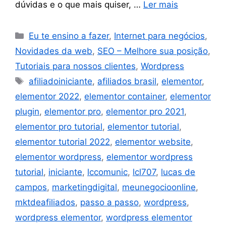
dúvidas e o que mais quiser, …
Ler mais
Eu te ensino a fazer
,
Internet para negócios
,
Novidades da web
,
SEO – Melhore sua posição
,
Tutoriais para nossos clientes
,
Wordpress
afiliadoiniciante
,
afiliados brasil
,
elementor
,
elementor 2022
,
elementor container
,
elementor
plugin
,
elementor pro
,
elementor pro 2021
,
elementor pro tutorial
,
elementor tutorial
,
elementor tutorial 2022
,
elementor website
,
elementor wordpress
,
elementor wordpress
tutorial
,
iniciante
,
lccomunic
,
lcl707
,
lucas de
campos
,
marketingdigital
,
meunegocioonline
,
mktdeafiliados
,
passo a passo
,
wordpress
,
wordpress elementor
,
wordpress elementor