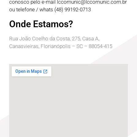
conosco pelo e-mail
lccomunic@lccomunic.com.br
ou telefone / whats (48) 99192-0713
Onde Estamos?
Rua João Coelho da Costa, 275, Casa A,
Canasvieiras, Florianópolis – SC – 88054-415