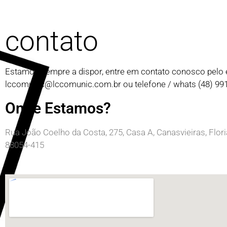
contato
Estamos sempre a dispor, entre em contato conosco pelo 
lccomunic@lccomunic.com.br
ou telefone / whats (48) 9
Onde Estamos?
Rua João Coelho da Costa, 275, Casa A, Canasvieiras, Flor
88054-415