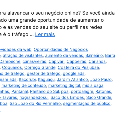
ra alavancar o seu negócio online? Se você ainda
endo uma grande oportunidade de aumentar o
 e as vendas do seu site ou perfil nas redes
ue é o tráfego …
Ler mais
vidades da web
,
Oportunidades de Negócios
e
,
atração de visitantes
,
aumento de vendas
,
Balneário
,
Barra
Campeche
,
canasvieiras
,
Capivari
,
Capoeiras
,
Carianos
,
,
Coqueiros
,
Córrego Grande
,
Costeira do Pirajubaé
,
ão de tráfego
,
gestor de tráfego
,
google ads
,
gram ads
,
Itacorubi
,
Itaguaçu
,
Jardim Atlântico
,
João Paulo
,
,
marketing de conteúdo
,
marketing digital
,
mídia paga
,
anhas
,
Pantanal
,
Pântano do Sul
,
poa
,
portoalegre
,
Ratones
,
o Tavares
,
riograndedosul
,
Saco dos Limões
,
Saco Grande
,
sboa
,
São João do Rio Vermelho
,
segmentação de público
,
s