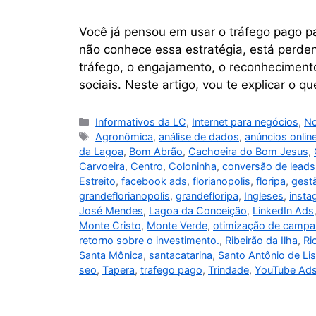
Você já pensou em usar o tráfego pago pa
não conhece essa estratégia, está perd
tráfego, o engajamento, o reconhecimento
sociais. Neste artigo, vou te explicar o q
Informativos da LC
,
Internet para negócios
,
No
Agronômica
,
análise de dados
,
anúncios onlin
da Lagoa
,
Bom Abrão
,
Cachoeira do Bom Jesus
,
Carvoeira
,
Centro
,
Coloninha
,
conversão de leads
Estreito
,
facebook ads
,
florianopolis
,
floripa
,
gest
grandeflorianopolis
,
grandefloripa
,
Ingleses
,
insta
José Mendes
,
Lagoa da Conceição
,
LinkedIn Ads
Monte Cristo
,
Monte Verde
,
otimização de camp
retorno sobre o investimento.
,
Ribeirão da Ilha
,
Ri
Santa Mônica
,
santacatarina
,
Santo Antônio de Li
seo
,
Tapera
,
trafego pago
,
Trindade
,
YouTube Ad