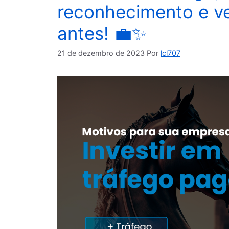
reconhecimento e 
antes! 💼✨
21 de dezembro de 2023
Por
lcl707