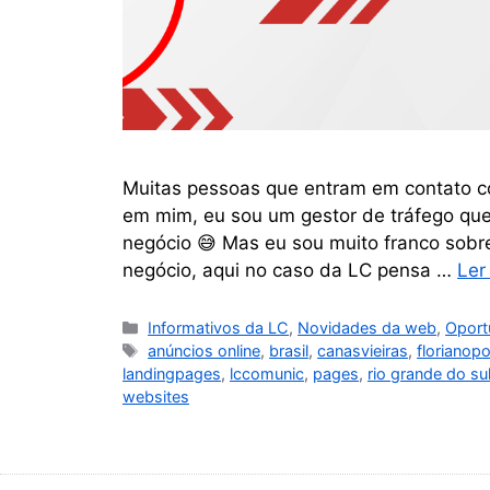
Muitas pessoas que entram em contato co
em mim, eu sou um gestor de tráfego que
negócio 😅 Mas eu sou muito franco sobre
negócio, aqui no caso da LC pensa …
Ler
Informativos da LC
,
Novidades da web
,
Oport
anúncios online
,
brasil
,
canasvieiras
,
florianopo
landingpages
,
lccomunic
,
pages
,
rio grande do su
websites