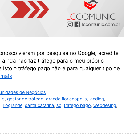
nosco vieram por pesquisa no Google, acredite
 ainda não faz tráfego para o meu próprio
 isto o tráfego pago não é para qualquer tipo de
 mais
unidades de Negócios
lis
,
gestor de tráfego
,
grande florianopolis
,
landing
,
l
,
riogrande
,
santa catarina
,
sc
,
trafego pago
,
webdesing
,