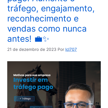
tráfego, engajamento,
reconhecimento e
vendas como nunca
antes! 💼✨
21 de dezembro de 2023
Por
lcl707