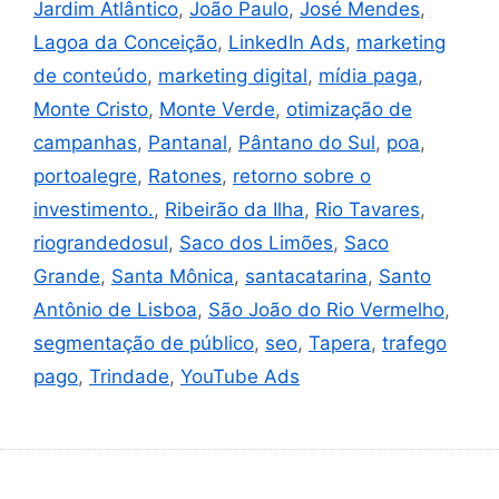
Jardim Atlântico
,
João Paulo
,
José Mendes
,
Lagoa da Conceição
,
LinkedIn Ads
,
marketing
de conteúdo
,
marketing digital
,
mídia paga
,
Monte Cristo
,
Monte Verde
,
otimização de
campanhas
,
Pantanal
,
Pântano do Sul
,
poa
,
portoalegre
,
Ratones
,
retorno sobre o
investimento.
,
Ribeirão da Ilha
,
Rio Tavares
,
riograndedosul
,
Saco dos Limões
,
Saco
Grande
,
Santa Mônica
,
santacatarina
,
Santo
Antônio de Lisboa
,
São João do Rio Vermelho
,
segmentação de público
,
seo
,
Tapera
,
trafego
pago
,
Trindade
,
YouTube Ads