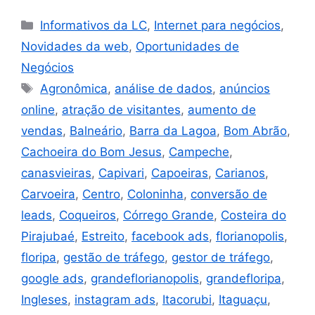
Informativos da LC
,
Internet para negócios
,
Novidades da web
,
Oportunidades de
Negócios
Agronômica
,
análise de dados
,
anúncios
online
,
atração de visitantes
,
aumento de
vendas
,
Balneário
,
Barra da Lagoa
,
Bom Abrão
,
Cachoeira do Bom Jesus
,
Campeche
,
canasvieiras
,
Capivari
,
Capoeiras
,
Carianos
,
Carvoeira
,
Centro
,
Coloninha
,
conversão de
leads
,
Coqueiros
,
Córrego Grande
,
Costeira do
Pirajubaé
,
Estreito
,
facebook ads
,
florianopolis
,
floripa
,
gestão de tráfego
,
gestor de tráfego
,
google ads
,
grandeflorianopolis
,
grandefloripa
,
Ingleses
,
instagram ads
,
Itacorubi
,
Itaguaçu
,