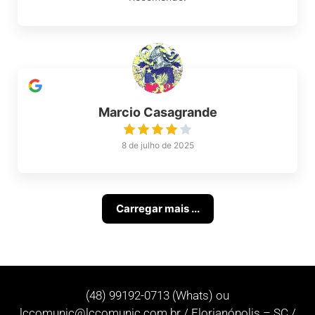
Marcio Casagrande
8 de julho de 2025
Carregar mais ...
(48) 99192-0713 (Whats) ou
lccomunic@lccomunic.com.br
/ Florianópolis – SC /