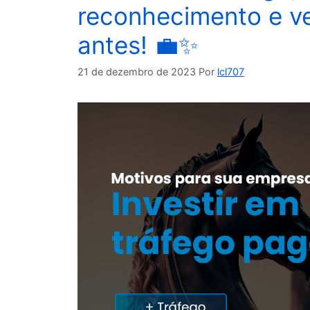
reconhecimento e 
antes! 💼✨
21 de dezembro de 2023
Por
lcl707