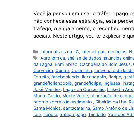
Você já pensou em usar o tráfego pago pa
não conhece essa estratégia, está perd
tráfego, o engajamento, o reconhecimento
sociais. Neste artigo, vou te explicar o q
Informativos da LC
,
Internet para negócios
,
No
Agronômica
,
análise de dados
,
anúncios onlin
da Lagoa
,
Bom Abrão
,
Cachoeira do Bom Jesus
,
Carvoeira
,
Centro
,
Coloninha
,
conversão de leads
Estreito
,
facebook ads
,
florianopolis
,
floripa
,
gest
grandeflorianopolis
,
grandefloripa
,
Ingleses
,
insta
José Mendes
,
Lagoa da Conceição
,
LinkedIn Ads
Monte Cristo
,
Monte Verde
,
otimização de camp
retorno sobre o investimento.
,
Ribeirão da Ilha
,
Ri
Santa Mônica
,
santacatarina
,
Santo Antônio de Li
seo
,
Tapera
,
trafego pago
,
Trindade
,
YouTube Ad