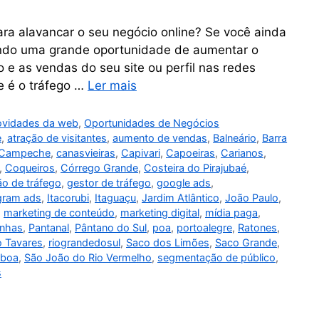
ra alavancar o seu negócio online? Se você ainda
endo uma grande oportunidade de aumentar o
 e as vendas do seu site ou perfil nas redes
ue é o tráfego …
Ler mais
vidades da web
,
Oportunidades de Negócios
e
,
atração de visitantes
,
aumento de vendas
,
Balneário
,
Barra
Campeche
,
canasvieiras
,
Capivari
,
Capoeiras
,
Carianos
,
,
Coqueiros
,
Córrego Grande
,
Costeira do Pirajubaé
,
ão de tráfego
,
gestor de tráfego
,
google ads
,
gram ads
,
Itacorubi
,
Itaguaçu
,
Jardim Atlântico
,
João Paulo
,
,
marketing de conteúdo
,
marketing digital
,
mídia paga
,
anhas
,
Pantanal
,
Pântano do Sul
,
poa
,
portoalegre
,
Ratones
,
o Tavares
,
riograndedosul
,
Saco dos Limões
,
Saco Grande
,
sboa
,
São João do Rio Vermelho
,
segmentação de público
,
s