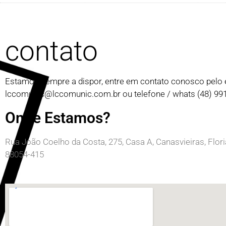
contato
Estamos sempre a dispor, entre em contato conosco pelo 
lccomunic@lccomunic.com.br
ou telefone / whats (48) 9
Onde Estamos?
Rua João Coelho da Costa, 275, Casa A, Canasvieiras, Flor
88054-415