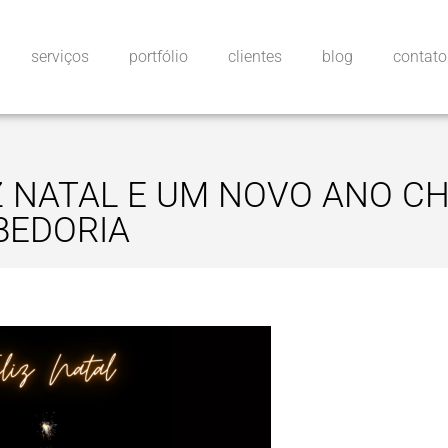
serviços
portfólio
clientes
blog
contato
Z NATAL E UM NOVO ANO CH
BEDORIA