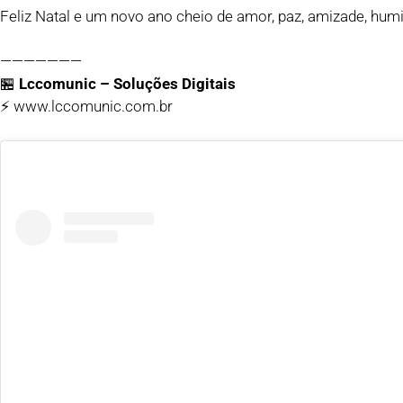
Feliz Natal e um novo ano cheio de amor, paz, amizade, humi
———————
🏪
Lccomunic – Soluções Digitais
⚡ www.lccomunic.com.br