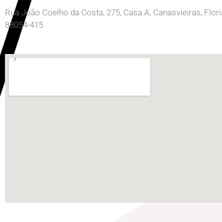
Rua João Coelho da Costa, 275, Casa A, Canasvieiras, Flor
88054-415