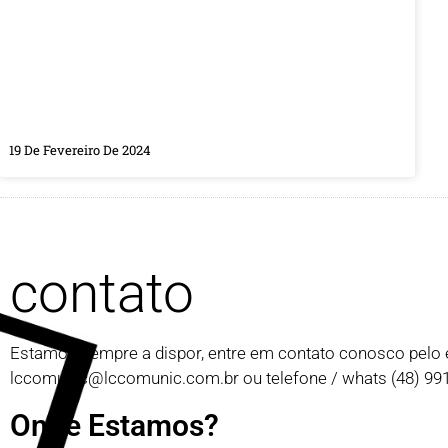
19 De Fevereiro De 2024
contato
Estamos sempre a dispor, entre em contato conosco pelo 
lccomunic@lccomunic.com.br
ou telefone / whats (48) 9
Onde Estamos?