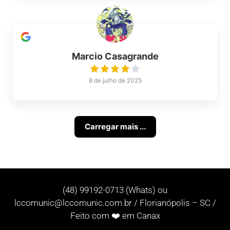
Marcio Casagrande
8 de julho de 2025
Carregar mais ...
(48) 99192-0713 (Whats) ou
lccomunic@lccomunic.com.br
/ Florianópolis – SC /
Feito com ❤️ em Canax