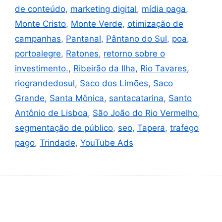
de conteúdo
,
marketing digital
,
mídia paga
,
Monte Cristo
,
Monte Verde
,
otimização de
campanhas
,
Pantanal
,
Pântano do Sul
,
poa
,
portoalegre
,
Ratones
,
retorno sobre o
investimento.
,
Ribeirão da Ilha
,
Rio Tavares
,
riograndedosul
,
Saco dos Limões
,
Saco
Grande
,
Santa Mônica
,
santacatarina
,
Santo
Antônio de Lisboa
,
São João do Rio Vermelho
,
segmentação de público
,
seo
,
Tapera
,
trafego
pago
,
Trindade
,
YouTube Ads