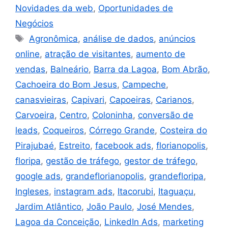
Novidades da web
,
Oportunidades de
Negócios
Agronômica
,
análise de dados
,
anúncios
online
,
atração de visitantes
,
aumento de
vendas
,
Balneário
,
Barra da Lagoa
,
Bom Abrão
,
Cachoeira do Bom Jesus
,
Campeche
,
canasvieiras
,
Capivari
,
Capoeiras
,
Carianos
,
Carvoeira
,
Centro
,
Coloninha
,
conversão de
leads
,
Coqueiros
,
Córrego Grande
,
Costeira do
Pirajubaé
,
Estreito
,
facebook ads
,
florianopolis
,
floripa
,
gestão de tráfego
,
gestor de tráfego
,
google ads
,
grandeflorianopolis
,
grandefloripa
,
Ingleses
,
instagram ads
,
Itacorubi
,
Itaguaçu
,
Jardim Atlântico
,
João Paulo
,
José Mendes
,
Lagoa da Conceição
,
LinkedIn Ads
,
marketing