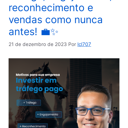
reconhecimento e
vendas como nunca
antes! 💼✨
21 de dezembro de 2023
Por
lcl707