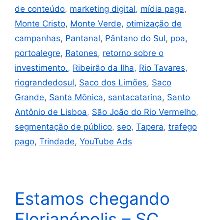
de conteúdo
,
marketing digital
,
mídia paga
,
Monte Cristo
,
Monte Verde
,
otimização de
campanhas
,
Pantanal
,
Pântano do Sul
,
poa
,
portoalegre
,
Ratones
,
retorno sobre o
investimento.
,
Ribeirão da Ilha
,
Rio Tavares
,
riograndedosul
,
Saco dos Limões
,
Saco
Grande
,
Santa Mônica
,
santacatarina
,
Santo
Antônio de Lisboa
,
São João do Rio Vermelho
,
segmentação de público
,
seo
,
Tapera
,
trafego
pago
,
Trindade
,
YouTube Ads
Estamos chegando
Florianópolis – SC