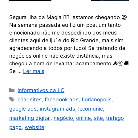
Segura Ilha da Magia 🧙‍♂️, estamos chegando 🏖
Na semana passada eu fiz um post um tanto
emocionado não me despedindo dos meus
clientes aqui de Ijuí e do Rio Grande, mais sim
agradecendo a todos por tudo! Se tratando de
negócios online não existe distância, mas
chegou a hora de levantar acampamento ⛺️📦🚚
Se …
Ler mais
Informativos da LC
criar sites
,
facebook ads
,
florianopolis
,
google ads
,
instagram ads
,
lccomunic
,
marketing digital
,
negócio
,
online
,
site
,
trafego
pago
,
website