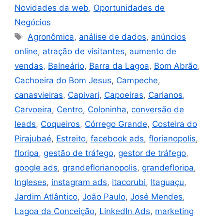
Novidades da web
,
Oportunidades de
Negócios
Agronômica
,
análise de dados
,
anúncios
online
,
atração de visitantes
,
aumento de
vendas
,
Balneário
,
Barra da Lagoa
,
Bom Abrão
,
Cachoeira do Bom Jesus
,
Campeche
,
canasvieiras
,
Capivari
,
Capoeiras
,
Carianos
,
Carvoeira
,
Centro
,
Coloninha
,
conversão de
leads
,
Coqueiros
,
Córrego Grande
,
Costeira do
Pirajubaé
,
Estreito
,
facebook ads
,
florianopolis
,
floripa
,
gestão de tráfego
,
gestor de tráfego
,
google ads
,
grandeflorianopolis
,
grandefloripa
,
Ingleses
,
instagram ads
,
Itacorubi
,
Itaguaçu
,
Jardim Atlântico
,
João Paulo
,
José Mendes
,
Lagoa da Conceição
,
LinkedIn Ads
,
marketing