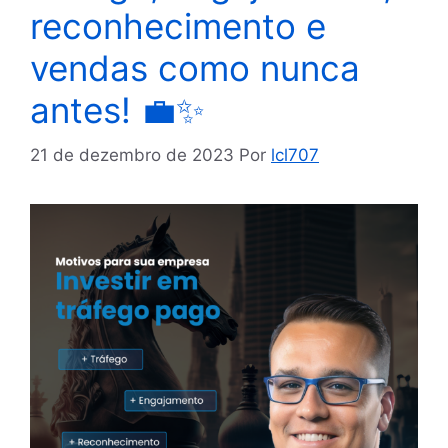
reconhecimento e
vendas como nunca
antes! 💼✨
21 de dezembro de 2023
Por
lcl707