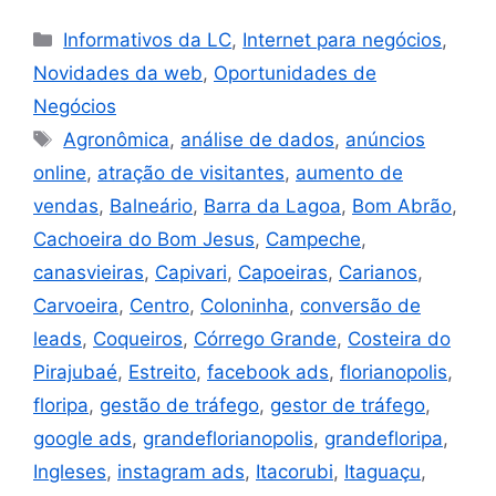
Informativos da LC
,
Internet para negócios
,
Novidades da web
,
Oportunidades de
Negócios
Agronômica
,
análise de dados
,
anúncios
online
,
atração de visitantes
,
aumento de
vendas
,
Balneário
,
Barra da Lagoa
,
Bom Abrão
,
Cachoeira do Bom Jesus
,
Campeche
,
canasvieiras
,
Capivari
,
Capoeiras
,
Carianos
,
Carvoeira
,
Centro
,
Coloninha
,
conversão de
leads
,
Coqueiros
,
Córrego Grande
,
Costeira do
Pirajubaé
,
Estreito
,
facebook ads
,
florianopolis
,
floripa
,
gestão de tráfego
,
gestor de tráfego
,
google ads
,
grandeflorianopolis
,
grandefloripa
,
Ingleses
,
instagram ads
,
Itacorubi
,
Itaguaçu
,