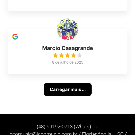
Marcio Casagrande
8 de julho de 2025
Carregar mais ...
(48) 99192-0713 (Whats) ou
lccomunic@lccomunic.com.br
/ Florianópolis – SC /