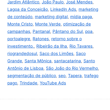
Jardim Atlântico
,
João Paulo
,
José Mendes
,
Lagoa da Conceição
,
LinkedIn Ads
,
marketing
de conteúdo
,
marketing digital
,
mídia paga
,
Monte Cristo
,
Monte Verde
,
otimização de
campanhas
,
Pantanal
,
Pântano do Sul
,
poa
,
portoalegre
,
Ratones
,
retorno sobre o
investimento.
,
Ribeirão da Ilha
,
Rio Tavares
,
riograndedosul
,
Saco dos Limões
,
Saco
Grande
,
Santa Mônica
,
santacatarina
,
Santo
Antônio de Lisboa
,
São João do Rio Vermelho
,
segmentação de público
,
seo
,
Tapera
,
trafego
pago
,
Trindade
,
YouTube Ads