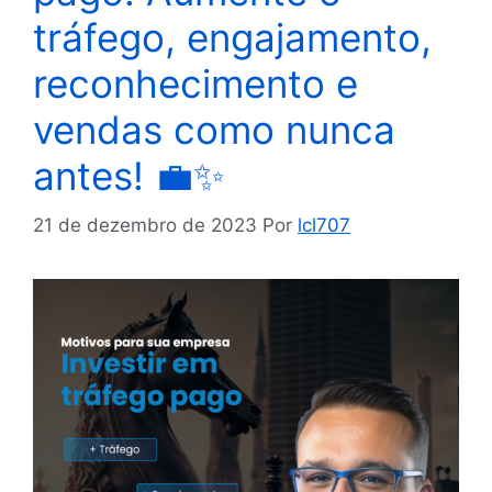
tráfego, engajamento,
reconhecimento e
vendas como nunca
antes! 💼✨
21 de dezembro de 2023
Por
lcl707