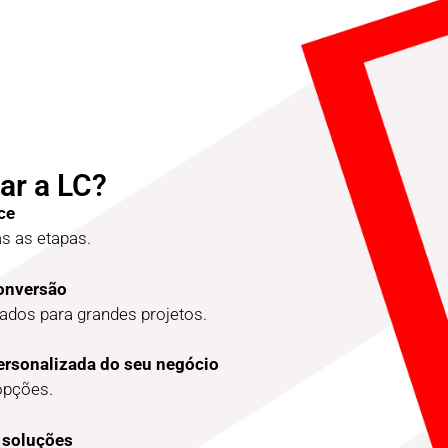
ar a LC?
ce
 as etapas.
conversão
dos para grandes projetos.
ersonalizada do seu negócio
opções.
 soluções