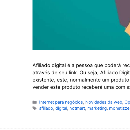
Afiliado digital é a pessoa que poderá r
através de seu link. Ou seja, Afiliado Dig
existente, este, normalmente um produto d
vender este produto receberá uma comis
Internet para negócios
,
Novidades da web
,
Op
afiliado
,
digital
,
hotmart
,
marketing
,
monetizze