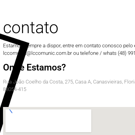
contato
Estamos sempre a dispor, entre em contato conosco pelo 
lccomunic@lccomunic.com.br
ou telefone / whats (48) 9
Onde Estamos?
Rua João Coelho da Costa, 275, Casa A, Canasvieiras, Flor
88054-415