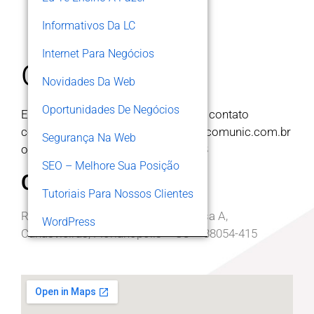
Informativos Da LC
Internet Para Negócios
contato
Novidades Da Web
Oportunidades De Negócios
Estamos sempre a dispor, entre em contato
conosco pelo e-mail
lccomunic@lccomunic.com.br
Segurança Na Web
ou telefone / whats (48) 99192-0713
SEO – Melhore Sua Posição
Onde Estamos?
Tutoriais Para Nossos Clientes
Rua João Coelho da Costa, 275, Casa A,
WordPress
Canasvieiras, Florianópolis – SC – 88054-415