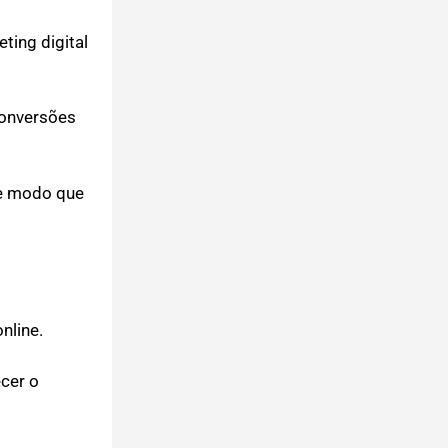
ting digital
conversões
de modo que
online.
ecer o