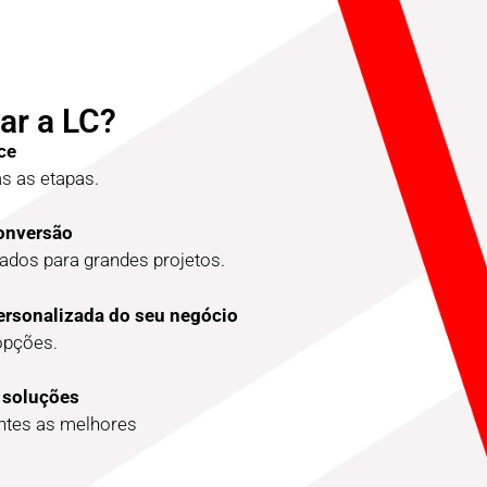
ar a LC?
ce
 as etapas.
conversão
dos para grandes projetos.
ersonalizada do seu negócio
opções.
 soluções
entes as melhores