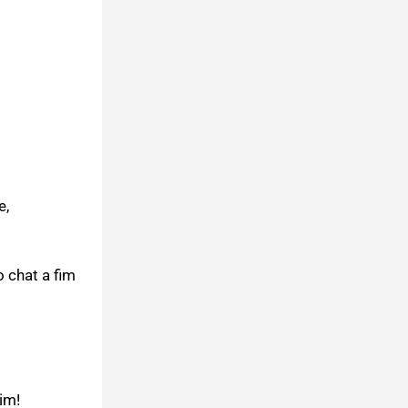
e,
 chat a fim
im!