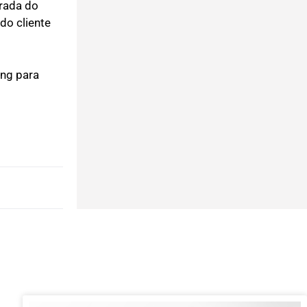
irada do
do cliente
ing para