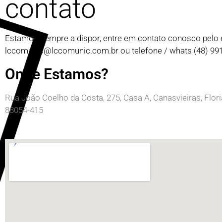
contato
Estamos sempre a dispor, entre em contato conosco pelo 
lccomunic@lccomunic.com.br
ou telefone / whats (48) 9
Onde Estamos?
Rua João Coelho da Costa, 275, Casa A, Canasvieiras, Flor
88054-415