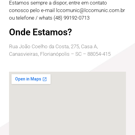
Estamos sempre a dispor, entre em contato
conosco pelo e-mail
lccomunic@lccomunic.com.br
ou telefone / whats (48) 99192-0713
Onde Estamos?
Rua João Coelho da Costa, 275, Casa A,
Canasvieiras, Florianópolis – SC – 88054-415