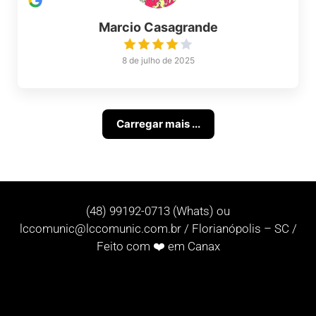
Marcio Casagrande
8 de julho de 2025
Carregar mais ...
(48) 99192-0713 (Whats) ou
lccomunic@lccomunic.com.br
/ Florianópolis – SC /
Feito com ❤️ em Canax