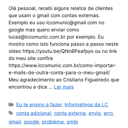
Olá pessoal, recebi alguns relatos de clientes
que usam o gmail com contas externas.
Exemplo eu uso
lccomunic@gmail.com
no
google mas quero enviar como
lucas@lccomunic.com.br
por exemplo. Eu
mostro como isto funciona passo a passo neste
vídeo https://youtu.be/QNnBPeafpyo ou no link
do meu site confira
https://www.lccomunic.com.br/como-importar-
e-mails-de-outra-conta-para-o-meu-gmail/
Meu agradecimento ao Cristiano Figueiredo que
encontrou a dica …
Ler mais
Eu te ensino a fazer
,
Informativos da LC
conta adicional
,
conta externa
,
envio
,
erro
,
gmail
,
google
,
problema
,
smtp