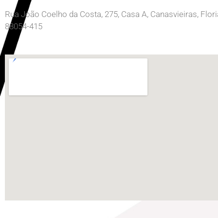
Rua João Coelho da Costa, 275, Casa A, Canasvieiras, Flor
88054-415