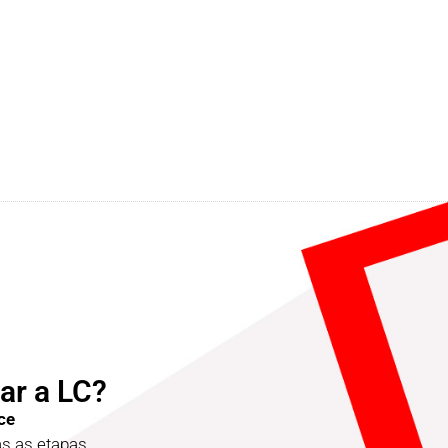
ar a LC?
ce
 as etapas.