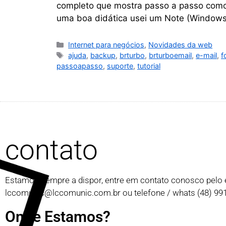
completo que mostra passo a passo como 
uma boa didática usei um Note (Window
Internet para negócios
,
Novidades da web
ajuda
,
backup
,
brturbo
,
brturboemail
,
e-mail
,
f
passoapasso
,
suporte
,
tutorial
contato
Estamos sempre a dispor, entre em contato conosco pelo 
lccomunic@lccomunic.com.br
ou telefone / whats (48) 9
Onde Estamos?