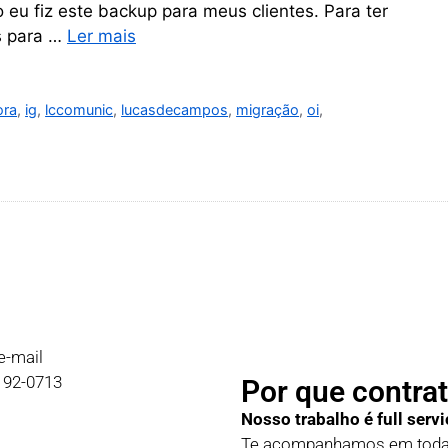
eu fiz este backup para meus clientes. Para ter
s para …
Ler mais
ora
,
ig
,
lccomunic
,
lucasdecampos
,
migração
,
oi
,
e-mail
9192-0713
Por que contrat
Nosso trabalho é full servi
Te acompanhamos em todas