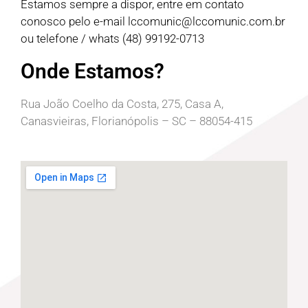
Estamos sempre a dispor, entre em contato
conosco pelo e-mail
lccomunic@lccomunic.com.br
ou telefone / whats (48) 99192-0713
Onde Estamos?
Rua João Coelho da Costa, 275, Casa A,
Canasvieiras, Florianópolis – SC – 88054-415