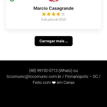
Marcio Casagrande
8 de julho de 2025
Carregar mais ...
(48) 99192-0713 (Whats) ou
lccomunic@lccomunic.com.br
/ Florianópolis – SC /
Feito com ❤️ em Canax