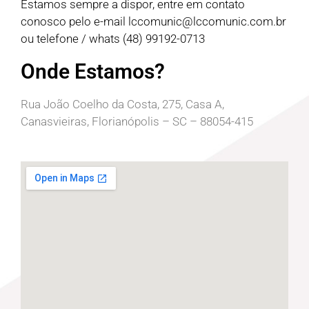
Estamos sempre a dispor, entre em contato
conosco pelo e-mail
lccomunic@lccomunic.com.br
ou telefone / whats (48) 99192-0713
Onde Estamos?
Rua João Coelho da Costa, 275, Casa A,
Canasvieiras, Florianópolis – SC – 88054-415