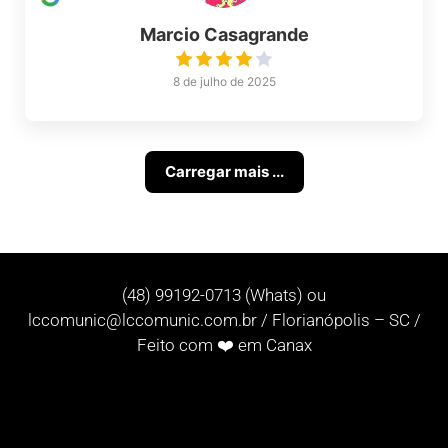
Marcio Casagrande
8 de julho de 2025
Carregar mais ...
(48) 99192-0713 (Whats) ou
lccomunic@lccomunic.com.br
/ Florianópolis – SC /
Feito com ❤️ em Canax