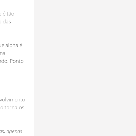
 é tão
a das
ue alpha é
 na
ndo. Ponto
nvolvimento
so torna-os
as, apenas