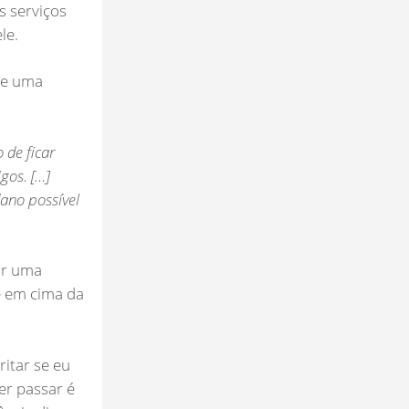
s serviços
le.
ve uma
 de ficar
gos. […]
ano possível
ar uma
e em cima da
itar se eu
er passar é