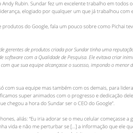
 Andy Rubin. Sundar fez um excelente trabalho em todos o
 liderança, elogiado por qualquer um que já trabalhou com e
de produtos do Google, fala um pouco sobre como Pichai te
de gerentes de produtos criada por Sundar tinha uma reputação
 software com a Qualidade de Pesquisa. Ele evitava criar inimi
er com que sua equipe alcançasse o sucesso, impondo o menor d
só com sua equipe mas também com os demais, para lider
u ficamos super animados com o progresso e dedicação del
 que chegou a hora do Sundar ser o CEO do Google”.
es, aliás: “Eu iria adorar se o meu celular começasse a gr
a vida e não me perturbar se […] a informação que ele qu