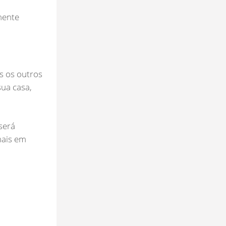
mente
s os outros
ua casa,
será
mais em