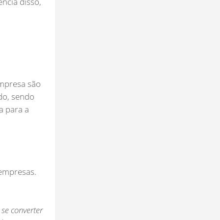
ncia disso,
empresa são
ado, sendo
a para a
 empresas.
se converter