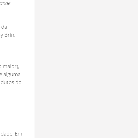
rande
 da
y Brin.
o maior),
de alguma
odutos do
idade. Em