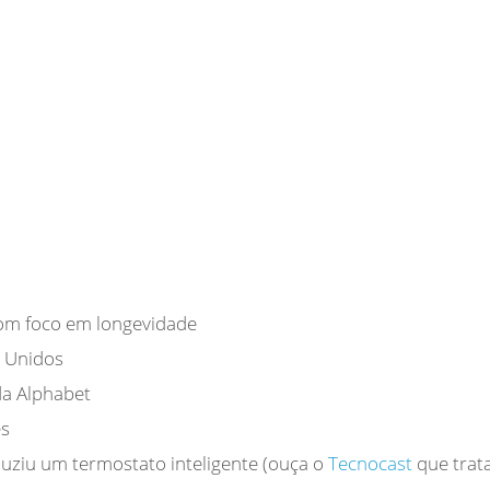
m foco em longevidade
 Unidos
 da Alphabet
es
ziu um termostato inteligente (ouça o
Tecnocast
que trat