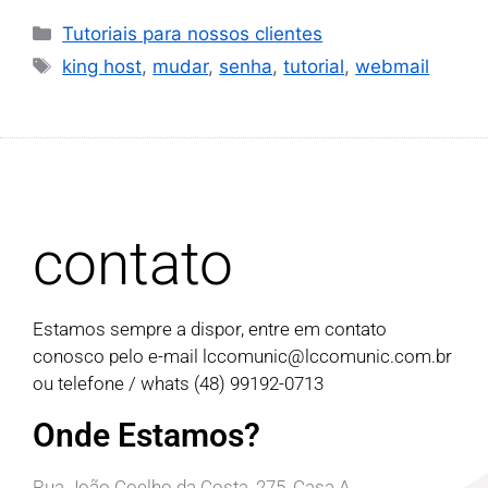
Tutoriais para nossos clientes
king host
,
mudar
,
senha
,
tutorial
,
webmail
contato
Estamos sempre a dispor, entre em contato
conosco pelo e-mail
lccomunic@lccomunic.com.br
ou telefone / whats (48) 99192-0713
Onde Estamos?
Rua João Coelho da Costa, 275, Casa A,