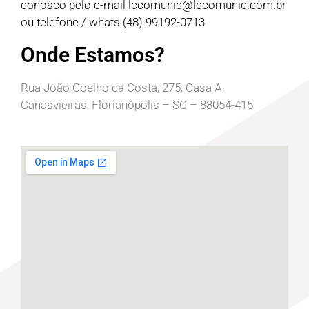
conosco pelo e-mail
lccomunic@lccomunic.com.br
ou telefone / whats (48) 99192-0713
Onde Estamos?
Rua João Coelho da Costa, 275, Casa A,
Canasvieiras, Florianópolis – SC – 88054-415