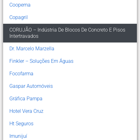
Coopema
Copagril
CORUJÃO – Indústria De Blocos De Concreto E Pisos
Intertravados
Dr. Marcelo Marzella
Finkler – Soluções Em Águas
Focofarma
Gaspar Automóveis
Gráfica Pampa
Hotel Vera Cruz
Ht Seguros
Imunijuí