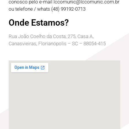
conosco pelo e-mail
lccomunic@lccomunic.com.br
ou telefone / whats (48) 99192-0713
Onde Estamos?
Rua João Coelho da Costa, 275, Casa A,
Canasvieiras, Florianópolis – SC – 88054-415