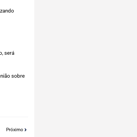
izando
o, será
inião sobre
Próximo