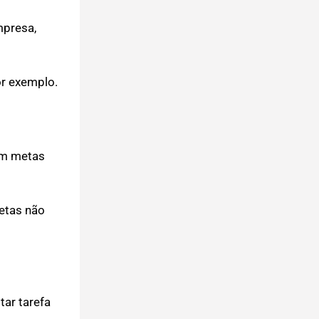
mpresa,
or exemplo.
 em metas
metas não
tar tarefa