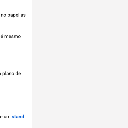
 no papel as
 até mesmo
o plano de
de um
stand