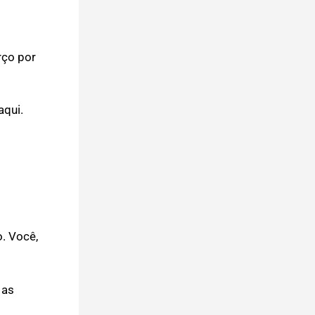
rço por
aqui.
. Você,
 as