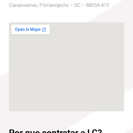
Canasvieiras, Florianópolis – SC – 88054-415
Por que contratar a LC?