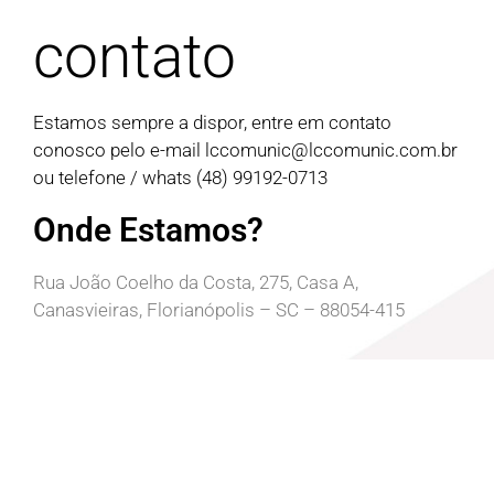
contato
Estamos sempre a dispor, entre em contato
conosco pelo e-mail
lccomunic@lccomunic.com.br
ou telefone / whats (48) 99192-0713
Onde Estamos?
Rua João Coelho da Costa, 275, Casa A,
Canasvieiras, Florianópolis – SC – 88054-415