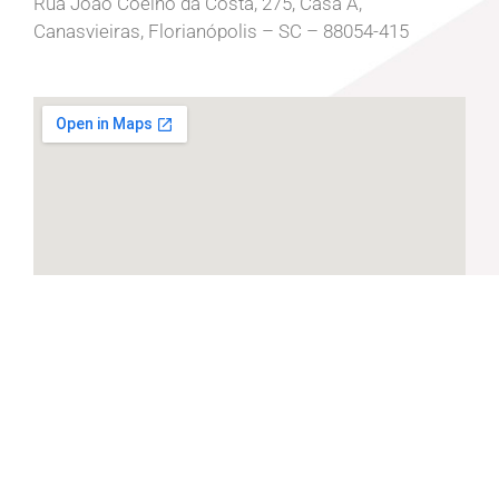
Rua João Coelho da Costa, 275, Casa A,
Canasvieiras, Florianópolis – SC – 88054-415