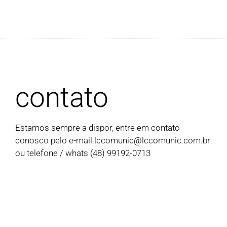
contato
Estamos sempre a dispor, entre em contato
conosco pelo e-mail
lccomunic@lccomunic.com.br
ou telefone / whats (48) 99192-0713
Onde Estamos?
Rua João Coelho da Costa, 275, Casa A,
Canasvieiras, Florianópolis – SC – 88054-415