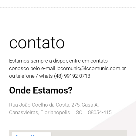
contato
Estamos sempre a dispor, entre em contato
conosco pelo e-mail
lccomunic@lccomunic.com.br
ou telefone / whats (48) 99192-0713
Onde Estamos?
Rua João Coelho da Costa, 275, Casa A,
Canasvieiras, Florianópolis – SC – 88054-415