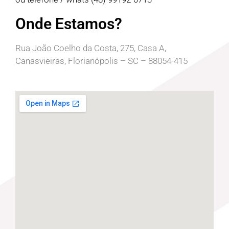
Onde Estamos?
Rua João Coelho da Costa, 275, Casa A,
Canasvieiras, Florianópolis – SC – 88054-415